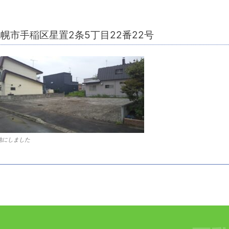
幌市手稲区星置2条5丁目22番22号
地にしました